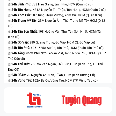
24h Bình Phú:
733 Hậu Giang, Bình Phú, HCM (Quận 6 cũ)
24h Tân Hưng:
481A Nguyễn Thị Thập, Tân Hưng, HCM (Quận 7 cũ)
24h Xóm Củi:
507 Tùng Thiện Vương, Xóm Củi, HCM (Quận 8 cũ)
24h Trung Mỹ Tây:
23M Nguyễn Ảnh Thủ, Trung Mỹ Tây, HCM (Q.12
cũ)
24h Tân Sơn Nhất:
198 Hoàng Văn Thụ, Tân Sơn Nhất, HCM (Tân
Bình cũ)
24h Gò Vấp:
389 Quang Trung, Gò Vấp, HCM (Q. Gò Vấp cũ)
24h Tân Phú:
625 - 625A Âu Cơ, Tân Phú, HCM (Quận Tân Phú cũ)
24h Tăng Nhơn Phú:
326 Lê Văn Việt, Tăng Nhơn Phú, HCM (Q.9 TP.
Thủ Đức cũ)
24h Thủ Đức:
256 Võ Văn Ngân, Thủ Đức, HCM (Bình Thọ, TP. Thủ
Đức Cũ)
24h Dĩ An:
70 Nguyễn An Ninh, Dĩ An, HCM (Bình Dương Cũ)
24h Vũng Tàu:
162A Ba Cu, Vũng Tàu, HCM (TP. Vũng Tàu cũ)