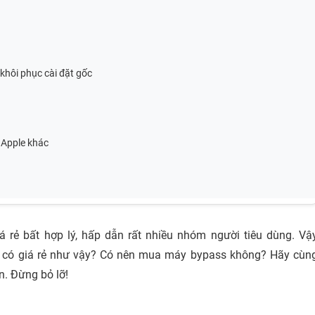
 khôi phục cài đặt gốc
 Apple khác
iá rẻ bất hợp lý, hấp dẫn rất nhiều nhóm người tiêu dùng. Vậ
i có giá rẻ như vậy? Có nên mua máy bypass không? Hãy cùn
ơn. Đừng bỏ lỡ!