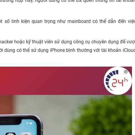
 trường hợp này, người dùng có thể đã quên thông tin tài khoả
.
ột số linh kiện quan trọng như mainboard có thể dẫn đến việ
 hacker hoặc kỹ thuật viên sử dụng công cụ chuyên dụng để vượ
ời dùng có thể sử dụng iPhone bình thường với tài khoản iClou