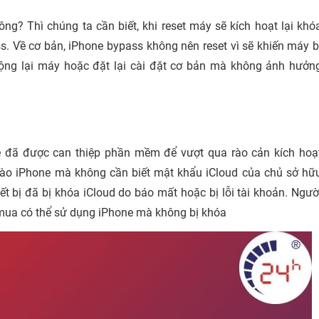
ng? Thì chúng ta cần biết, khi reset máy sẽ kích hoạt lại khó
ss. Về cơ bản, iPhone bypass không nên reset vì sẽ khiến máy b
 động lại máy hoặc đặt lại cài đặt cơ bản mà không ảnh hưởn
e đã được can thiệp phần mềm để vượt qua rào cản kích hoạ
vào iPhone mà không cần biết mật khẩu iCloud của chủ sở hữ
t bị đã bị khóa iCloud do báo mất hoặc bị lỗi tài khoản. Ngườ
 mua có thể sử dụng iPhone mà không bị khóa