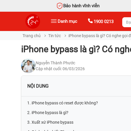
Bảo hành vĩnh viễn
Danh mục
1900 0213
Trang chủ
Tin tức
iPhone bypass là gì? Có nghe gọi 
iPhone bypass là gì? Có ng
Nguyễn Thành Phước
Cập nhật cuối: 06/03/2026
NỘI DUNG
1. iPhone bypass có reset được không?
2. iPhone bypass là gì?
3. Xuất xứ iPhone bypass