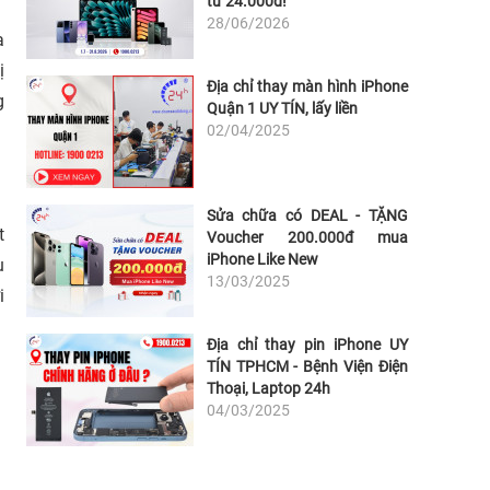
từ 24.000đ!
28/06/2026
a
ị
Địa chỉ thay màn hình iPhone
g
Quận 1 UY TÍN, lấy liền
02/04/2025
Sửa chữa có DEAL - TẶNG
t
Voucher 200.000đ mua
iPhone Like New
u
13/03/2025
i
Địa chỉ thay pin iPhone UY
TÍN TPHCM - Bệnh Viện Điện
Thoại, Laptop 24h
04/03/2025