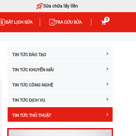
Sửa chữa lấy liền
0
ĐẶT LỊCH SỬA
TRA CỨU SỬA
TIN TỨC ĐÀO TẠO
TIN TỨC KHUYẾN MÃI
TIN TỨC CÔNG NGHỆ
TIN TỨC DỊCH VỤ
TIN TỨC THỦ THUẬT