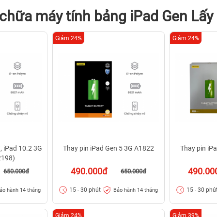
chữa máy tính bảng iPad Gen Lấy
Giảm 24%
Giảm 24%
, iPad 10.2 3G
Thay pin iPad Gen 5 3G A1822
Thay pin iP
2198)
490.000đ
490.00
650.000đ
650.000đ
15 - 30 phút
15 - 30 phú
ảo hành 14 tháng
Bảo hành 14 tháng
Giảm 24%
Giảm 39%