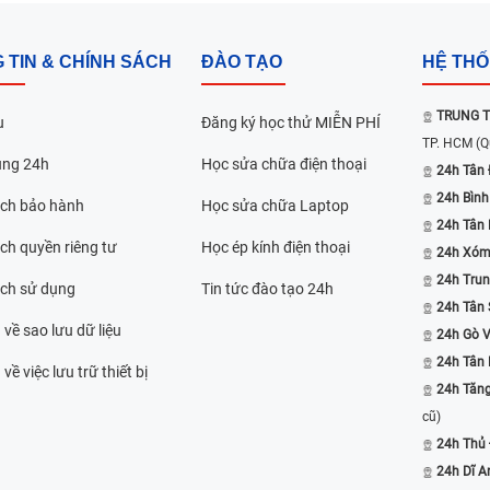
 TIN & CHÍNH SÁCH
ĐÀO TẠO
HỆ TH
TRUNG T
u
Đăng ký học thử MIỄN PHÍ
TP. HCM
(Q
ụng 24h
Học sửa chữa điện thoại
24h Tân 
24h Bình
ách bảo hành
Học sửa chữa Laptop
24h Tân
ch quyền riêng tư
Học ép kính điện thoại
24h Xóm
24h Trun
ách sử dụng
Tin tức đào tạo 24h
24h Tân 
 về sao lưu dữ liệu
24h Gò 
24h Tân
về việc lưu trữ thiết bị
24h Tăn
cũ)
24h Thủ
24h Dĩ A