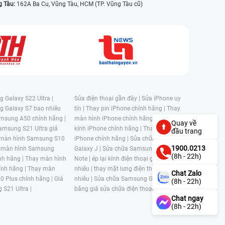
g Tàu:
162A Ba Cu, Vũng Tàu, HCM (TP. Vũng Tàu cũ)
 Galaxy S22 Ultra |
Sửa điện thoại gần đây |
Sửa iPhone uy
g Galaxy S7 bao nhiêu
tín |
Thay pin iPhone chính hãng |
Thay
msung A50 chính hãng |
màn hình iPhone chính hãng |
Thay mặt
Quay về
amsung S21 Ultra giá
kính iPhone chính hãng |
Thay kính lưng
đầu trang
 màn hình Samsung S10
iPhone chính hãng |
Sửa chữa Samsung
1900.0213
 màn hình Samsung
Galaxy J |
Sửa chữa Samsung Galaxy
(8h - 22h)
nh hãng |
Thay màn hình
Note |
ép lại kính điện thoại giá bao
nh hãng |
Thay màn
nhiêu |
thay mặt lưng điện thoại giá bao
Chat Zalo
0 Plus chính hãng |
Giá
nhiêu |
Sửa chữa Samsung Galaxy S |
(8h - 22h)
 S21 Ultra |
bảng giá sửa chữa điện thoại samsung |
Chat ngay
(8h - 22h)