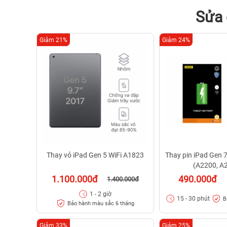
Sửa 
Giảm 21%
Giảm 24%
Thay vỏ iPad Gen 5 WiFi A1823
Thay pin iPad Gen 7
(A2200, A
1.100.000đ
490.000đ
1.400.000đ
1 - 2 giờ
15 - 30 phút
B
Bảo hành màu sắc 6 tháng
Giảm 33%
Giảm 25%