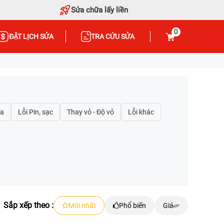
Sửa chữa lấy liền
0
ĐẶT LỊCH SỬA
TRA CỨU SỬA
Sắp xếp theo :
Mới nhất
Phổ biến
Giá