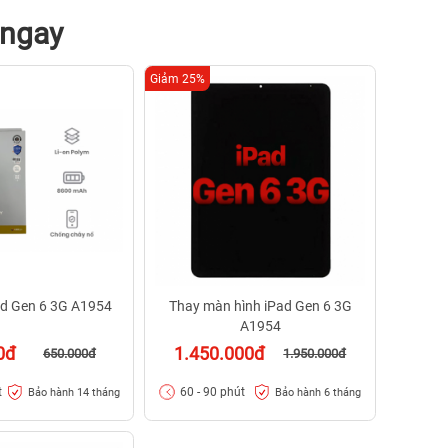
 ngay
Giảm 25%
ad Gen 6 3G A1954
Thay màn hình iPad Gen 6 3G
A1954
0đ
1.450.000đ
650.000đ
1.950.000đ
t
60 - 90 phút
Bảo hành 14 tháng
Bảo hành 6 tháng