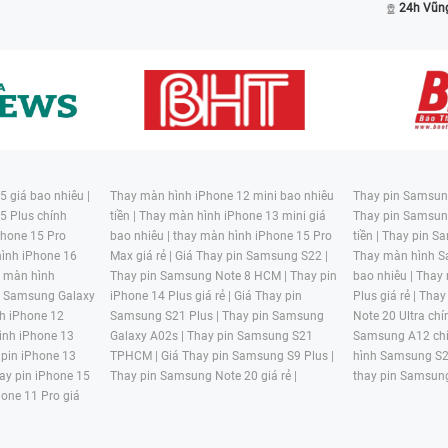
24h Vũn
 giá bao nhiêu |
Thay màn hình iPhone 12 mini bao nhiêu
Thay pin Samsung
5 Plus chính
tiền |
Thay màn hình iPhone 13 mini giá
Thay pin Samsun
hone 15 Pro
bao nhiêu |
thay màn hình iPhone 15 Pro
tiền |
Thay pin Sa
ình iPhone 16
Max giá rẻ |
Giá Thay pin Samsung S22 |
Thay màn hình S
y màn hình
Thay pin Samsung Note 8 HCM |
Thay pin
bao nhiêu |
Thay
n Samsung Galaxy
iPhone 14 Plus giá rẻ |
Giá Thay pin
Plus giá rẻ |
Thay
h iPhone 12
Samsung S21 Plus |
Thay pin Samsung
Note 20 Ultra chí
ình iPhone 13
Galaxy A02s |
Thay pin Samsung S21
Samsung A12 chí
 pin iPhone 13
TPHCM |
Giá Thay pin Samsung S9 Plus |
hình Samsung S2
ay pin iPhone 15
Thay pin Samsung Note 20 giá rẻ |
thay pin Samsung
hone 11 Pro giá