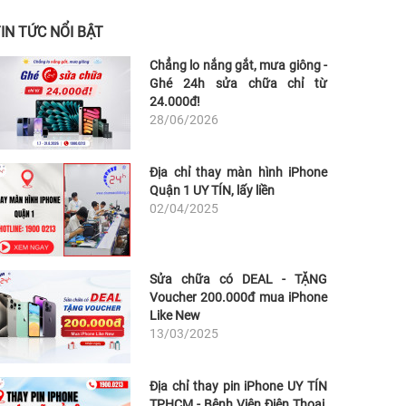
IN TỨC NỔI BẬT
Chẳng lo nắng gắt, mưa giông -
Ghé 24h sửa chữa chỉ từ
24.000đ!
28/06/2026
Địa chỉ thay màn hình iPhone
Quận 1 UY TÍN, lấy liền
02/04/2025
Sửa chữa có DEAL - TẶNG
Voucher 200.000đ mua iPhone
Like New
13/03/2025
Địa chỉ thay pin iPhone UY TÍN
TPHCM - Bệnh Viện Điện Thoại,