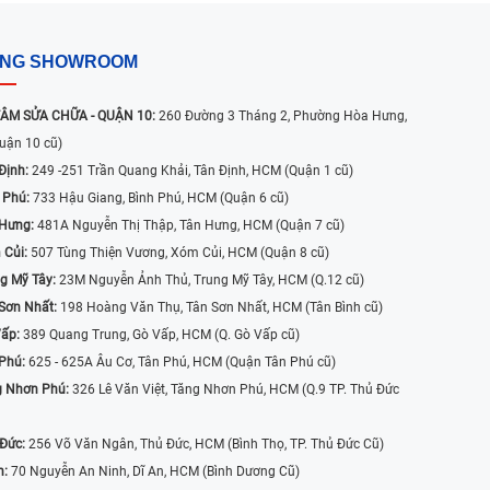
ỐNG SHOWROOM
ÂM SỬA CHỮA - QUẬN 10:
260 Đường 3 Tháng 2, Phường Hòa Hưng,
uận 10 cũ)
Định:
249 -251 Trần Quang Khải, Tân Định, HCM (Quận 1 cũ)
 Phú:
733 Hậu Giang, Bình Phú, HCM (Quận 6 cũ)
 Hưng:
481A Nguyễn Thị Thập, Tân Hưng, HCM (Quận 7 cũ)
 Củi:
507 Tùng Thiện Vương, Xóm Củi, HCM (Quận 8 cũ)
g Mỹ Tây:
23M Nguyễn Ảnh Thủ, Trung Mỹ Tây, HCM (Q.12 cũ)
Sơn Nhất:
198 Hoàng Văn Thụ, Tân Sơn Nhất, HCM (Tân Bình cũ)
Vấp:
389 Quang Trung, Gò Vấp, HCM (Q. Gò Vấp cũ)
 Phú:
625 - 625A Âu Cơ, Tân Phú, HCM (Quận Tân Phú cũ)
g Nhơn Phú:
326 Lê Văn Việt, Tăng Nhơn Phú, HCM (Q.9 TP. Thủ Đức
 Đức:
256 Võ Văn Ngân, Thủ Đức, HCM (Bình Thọ, TP. Thủ Đức Cũ)
n:
70 Nguyễn An Ninh, Dĩ An, HCM (Bình Dương Cũ)