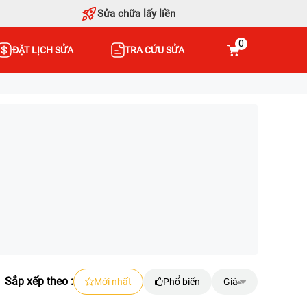
Sửa chữa lấy liền
0
ĐẶT LỊCH SỬA
TRA CỨU SỬA
Sắp xếp theo :
Mới nhất
Phổ biến
Giá