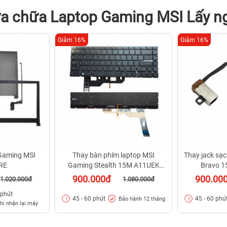
a chữa Laptop Gaming MSI Lấy n
Giảm 16%
Giảm 16%
Gaming MSI
Thay bàn phím laptop MSI
Thay jack sạ
RE
Gaming Stealth 15M A11UEK
Bravo 1
254VN
900.000đ
900.00
1.020.000đ
1.080.000đ
 phút
45 - 60 phút
45 - 60 phú
Bảo hành 12 tháng
hi nhận lại máy