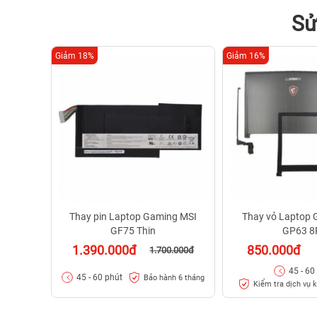
Sử
Giảm 18%
Giảm 16%
Thay pin Laptop Gaming MSI
Thay vỏ Laptop 
GF75 Thin
GP63 8
1.390.000đ
850.000đ
1.700.000đ
45 - 60
45 - 60 phút
Bảo hành 6 tháng
Kiểm tra dịch vụ k