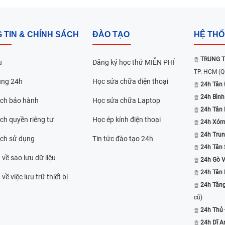
 TIN & CHÍNH SÁCH
ĐÀO TẠO
HỆ TH
TRUNG T
u
Đăng ký học thử MIỄN PHÍ
TP. HCM
(Q
ụng 24h
Học sửa chữa điện thoại
24h Tân 
24h Bình
ách bảo hành
Học sửa chữa Laptop
24h Tân
ch quyền riêng tư
Học ép kính điện thoại
24h Xóm
24h Trun
ách sử dụng
Tin tức đào tạo 24h
24h Tân 
 về sao lưu dữ liệu
24h Gò 
24h Tân
về việc lưu trữ thiết bị
24h Tăn
cũ)
24h Thủ
24h Dĩ A