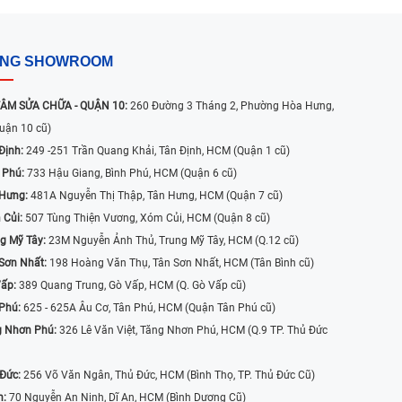
ỐNG SHOWROOM
ÂM SỬA CHỮA - QUẬN 10:
260 Đường 3 Tháng 2, Phường Hòa Hưng,
uận 10 cũ)
Định:
249 -251 Trần Quang Khải, Tân Định, HCM (Quận 1 cũ)
 Phú:
733 Hậu Giang, Bình Phú, HCM (Quận 6 cũ)
 Hưng:
481A Nguyễn Thị Thập, Tân Hưng, HCM (Quận 7 cũ)
 Củi:
507 Tùng Thiện Vương, Xóm Củi, HCM (Quận 8 cũ)
g Mỹ Tây:
23M Nguyễn Ảnh Thủ, Trung Mỹ Tây, HCM (Q.12 cũ)
Sơn Nhất:
198 Hoàng Văn Thụ, Tân Sơn Nhất, HCM (Tân Bình cũ)
Vấp:
389 Quang Trung, Gò Vấp, HCM (Q. Gò Vấp cũ)
 Phú:
625 - 625A Âu Cơ, Tân Phú, HCM (Quận Tân Phú cũ)
g Nhơn Phú:
326 Lê Văn Việt, Tăng Nhơn Phú, HCM (Q.9 TP. Thủ Đức
 Đức:
256 Võ Văn Ngân, Thủ Đức, HCM (Bình Thọ, TP. Thủ Đức Cũ)
n:
70 Nguyễn An Ninh, Dĩ An, HCM (Bình Dương Cũ)