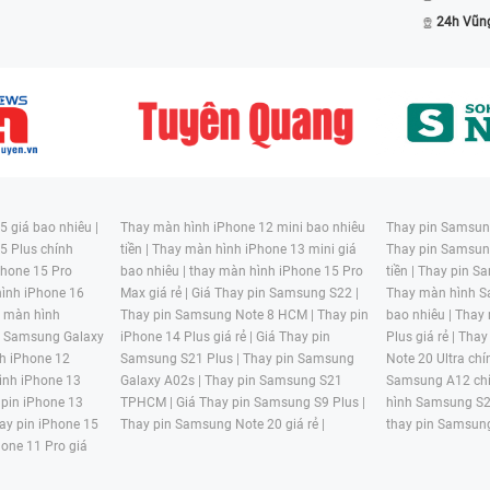
24h Vũn
 giá bao nhiêu |
Thay màn hình iPhone 12 mini bao nhiêu
Thay pin Samsung
5 Plus chính
tiền |
Thay màn hình iPhone 13 mini giá
Thay pin Samsun
hone 15 Pro
bao nhiêu |
thay màn hình iPhone 15 Pro
tiền |
Thay pin Sa
ình iPhone 16
Max giá rẻ |
Giá Thay pin Samsung S22 |
Thay màn hình S
y màn hình
Thay pin Samsung Note 8 HCM |
Thay pin
bao nhiêu |
Thay
n Samsung Galaxy
iPhone 14 Plus giá rẻ |
Giá Thay pin
Plus giá rẻ |
Thay
h iPhone 12
Samsung S21 Plus |
Thay pin Samsung
Note 20 Ultra chí
ình iPhone 13
Galaxy A02s |
Thay pin Samsung S21
Samsung A12 chí
 pin iPhone 13
TPHCM |
Giá Thay pin Samsung S9 Plus |
hình Samsung S2
ay pin iPhone 15
Thay pin Samsung Note 20 giá rẻ |
thay pin Samsung
hone 11 Pro giá