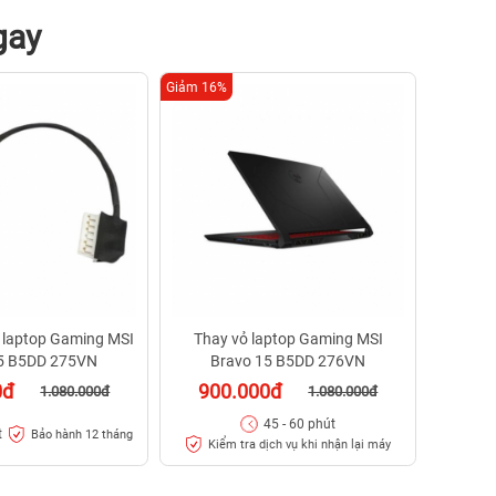
gay
Giảm 16%
c laptop Gaming MSI
Thay vỏ laptop Gaming MSI
5 B5DD 275VN
Bravo 15 B5DD 276VN
0đ
900.000đ
1.080.000đ
1.080.000đ
45 - 60 phút
t
Bảo hành 12 tháng
Kiểm tra dịch vụ khi nhận lại máy