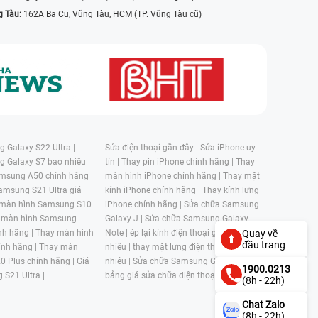
g Tàu:
162A Ba Cu, Vũng Tàu, HCM (TP. Vũng Tàu cũ)
 Galaxy S22 Ultra |
Sửa điện thoại gần đây |
Sửa iPhone uy
g Galaxy S7 bao nhiêu
tín |
Thay pin iPhone chính hãng |
Thay
msung A50 chính hãng |
màn hình iPhone chính hãng |
Thay mặt
amsung S21 Ultra giá
kính iPhone chính hãng |
Thay kính lưng
 màn hình Samsung S10
iPhone chính hãng |
Sửa chữa Samsung
 màn hình Samsung
Galaxy J |
Sửa chữa Samsung Galaxy
nh hãng |
Thay màn hình
Note |
ép lại kính điện thoại giá bao
Quay về
đầu trang
nh hãng |
Thay màn
nhiêu |
thay mặt lưng điện thoại giá bao
0 Plus chính hãng |
Giá
nhiêu |
Sửa chữa Samsung Galaxy S |
1900.0213
 S21 Ultra |
bảng giá sửa chữa điện thoại samsung |
(8h - 22h)
Chat Zalo
(8h - 22h)