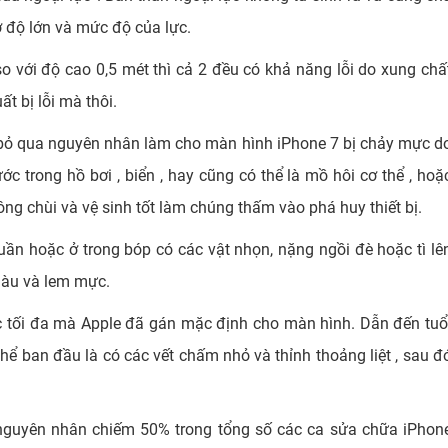
ở độ lớn và mức độ của lực.
 so với độ cao 0,5 mét thì cả 2 đều có khả năng lỗi do xung chấ
ất bị lỗi mà thôi.
ể bỏ qua nguyên nhân làm cho màn hình iPhone 7 bị chảy mực d
ớc trong hồ bơi , biển , hay cũng có thể là mồ hôi cơ thể , hoặ
g chùi và vệ sinh tốt làm chúng thấm vào phá huy thiết bị.
uần hoặc ở trong bóp có các vật nhọn, nặng ngồi đè hoặc tì lê
 màu và lem mực.
c tối đa mà Apple đã gán mặc định cho màn hình. Dẫn đến tuổ
thể ban đầu là có các vết chấm nhỏ và thỉnh thoảng liệt , sau đ
 nguyên nhân chiếm 50% trong tổng số các ca sửa chữa iPhon