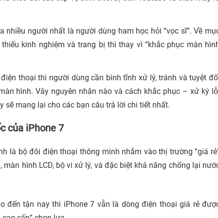
a nhiều người nhất là người dùng ham học hỏi “vọc sĩ”. Về mụ
 thiếu kinh nghiệm và trang bị thì thay vì “khắc phục màn hìn
iện thoại thì người dùng cần bình tĩnh xử lý, tránh và tuyệt đố
n màn hình. Vây nguyên nhân nào và cách khắc phục – xử ký lỗ
 sẽ mang lại cho các bạn câu trả lời chi tiết nhất.
ốc của iPhone 7
nh là bộ đôi điện thoại thông minh nhắm vào thị trường “giá rẻ
 , màn hình LCD, bộ vi xử lý, và đặc biệt khả năng chống lại nướ
o đến tận nay thì iPhone 7 vẫn là dòng điện thoại giá rẻ đượ
 cao cấp” chọn lựa.