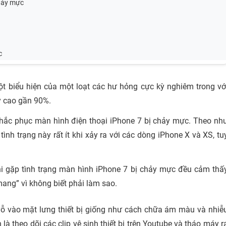
chảy mực
c
ột biểu hiện của một loạt các hư hỏng cực kỳ nghiêm trong vớ
ỳ cao gần 90%.
 khắc phục màn hình điện thoại iPhone 7 bị chảy mực. Theo nh
ình trạng này rất ít khi xảy ra với các dòng iPhone X và XS, tu
i gặp tình trạng màn hình iPhone 7 bị chảy mực đều cảm thấ
mang” vì không biết phải làm sao.
 vỗ vào mặt lưng thiết bị giống như cách chữa ám màu và nhiễ
là theo dõi các clip vệ sinh thiết bị trên Youtube và tháo máy r