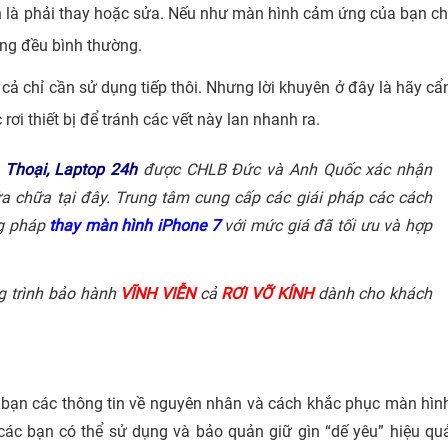
n là phải thay hoặc sửa. Nếu như màn hình cảm ứng của bạn ch
ng đều bình thường.
cả chỉ cần sử dụng tiếp thôi. Nhưng lời khuyên ở đây là hãy cẩ
ơi thiết bị để tránh các vết này lan nhanh ra.
 Thoại, Laptop 24h
được CHLB Đức và Anh Quốc xác nhận
a chữa tại đây. Trung tâm cung cấp các giái pháp các cách
ng pháp
thay màn hình iPhone 7
với mức giá đã tối ưu và hợp
g trình bảo hành
VĨNH VIỄN
cả
RƠI VỠ KÍNH
dành cho khách
ác bạn các thông tin về nguyên nhân và cách khắc phục màn hìn
các bạn có thể sử dụng và bảo quản giữ gìn “dế yêu” hiệu qu