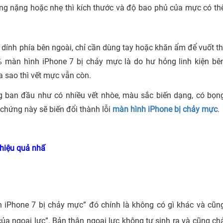
g nặng hoặc nhẹ thì kích thước và độ bao phủ của mực có th
 dính phía bên ngoài, chỉ cần dùng tay hoặc khăn ẩm để vuốt th
0% màn hình iPhone 7 bị chảy mực là do hư hỏng linh kiện bê
ra sao thì vết mực vẫn còn.
ứng ban đầu như có nhiều vết nhòe, màu sắc biến dạng, có bọn
 chứng này sẽ biến đổi thành lỗi
màn hình iPhone bị chảy mực
.
 hiệu quả nhấ
 iPhone 7 bị chảy mực” đó chính là không có gì khác và cũn
ủa ngoại lực”. Bản thân ngoại lực không tư sinh ra và cũng ch