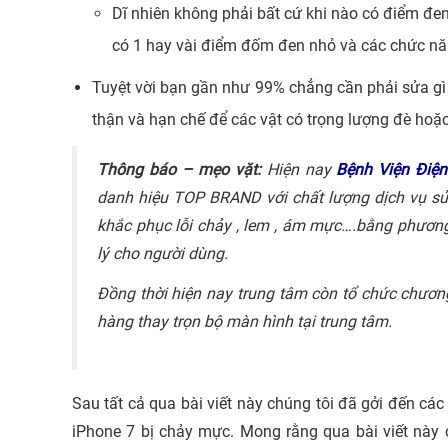
Dĩ nhiên không phải bất cứ khi nào có điểm đe
có 1 hay vài điểm đốm đen nhỏ và các chức nă
Tuyệt vời bạn gần như 99% chẳng cần phải sửa gì 
thận và hạn chế để các vật có trọng lượng đè hoặc r
Thông báo – mẹo vặt:
Hiện nay
Bệnh Viện Điện
danh hiệu TOP BRAND với chất lượng dịch vụ sử
khắc phục lỗi chảy , lem , ám mực….bằng phươ
lý cho người dùng.
Đồng thời hiện nay trung tâm còn tổ chức chươn
hàng thay trọn bộ màn hình tại trung tâm.
Sau tất cả qua bài viết này chúng tôi đã gởi đến c
iPhone 7 bị chảy mực. Mong rằng qua bài viết này 