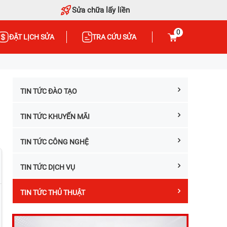
Sửa chữa lấy liền
0
ĐẶT LỊCH SỬA
TRA CỨU SỬA
TIN TỨC ĐÀO TẠO
TIN TỨC KHUYẾN MÃI
TIN TỨC CÔNG NGHỆ
TIN TỨC DỊCH VỤ
TIN TỨC THỦ THUẬT