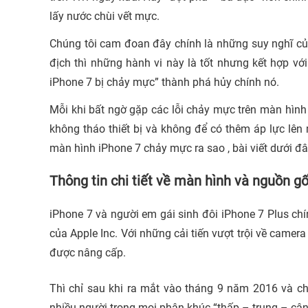
lấy nước chùi vết mực.
Chúng tôi cam đoan đây chính là những suy nghĩ củ
địch thì những hành vi này là tốt nhưng kết hợp với
iPhone 7 bị chảy mực” thành phá hủy chính nó.
Mỗi khi bất ngờ gặp các lỗi chảy mực trên màn hình đ
không tháo thiết bị và không để có thêm áp lực lê
màn hình iPhone 7 chảy mực ra sao , bài viết dưới đây
Thông tin chi tiết về màn hình và nguồn g
iPhone 7 và người em gái sinh đôi iPhone 7 Plus chí
của Apple Inc. Với những cải tiến vượt trội về camera
được nâng cấp.
Thì chỉ sau khi ra mắt vào tháng 9 năm 2016 và ch
nhiều người trong mọi phân khúc “thấp – trung – cận