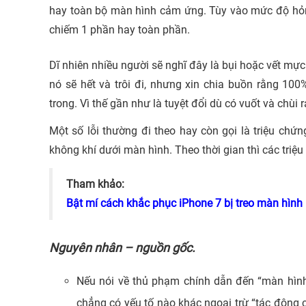
hay toàn bộ màn hình cảm ứng. Tùy vào mức độ hỏn
chiếm 1 phần hay toàn phần.
Dĩ nhiên nhiều người sẽ nghĩ đây là bụi hoặc vết mực
nó sẽ hết và trôi đi, nhưng xin chia buồn rằng 10
trong. Vì thế gần như là tuyệt đổi dù có vuốt và chùi 
Một số lỗi thường đi theo hay còn gọi là triệu ch
không khí dưới màn hình. Theo thời gian thì các triệu
Tham khảo:
Bật mí cách khắc phục iPhone 7 bị treo màn hình
Nguyên nhân – nguồn gốc.
Nếu nói về thủ phạm chính dẫn đến “màn hình
chẳng có yếu tố nào khác ngoại trừ “tác động c