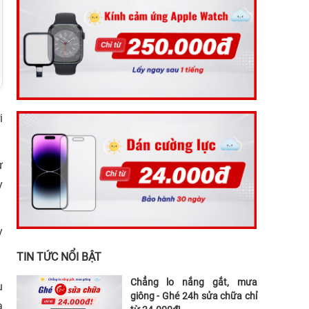
i
ư
y
y
TIN TỨC NỔI BẬT
Chẳng lo nắng gắt, mưa
u
giông - Ghé 24h sửa chữa chỉ
a