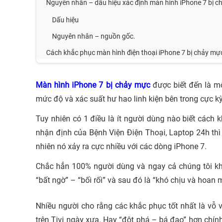
Nguyên nhân – dấu hiệu xác định màn hình iPhone 7 bị 
Dấu hiệu
Nguyên nhân – nguồn gốc.
Cách khắc phục màn hình điện thoại iPhone 7 bị chảy mự
Màn hình iPhone 7 bị chảy mực
được biết đến là m
mức độ và xác suất hư hao linh kiện bên trong cực k
Tuy nhiên có 1 điều là ít người dùng nào biết cách
nhận định của Bệnh Viện Điện Thoại, Laptop 24h thì t
nhiên nó xảy ra cực nhiều với các dòng iPhone 7.
Chắc hẳn 100% người dùng và ngay cả chúng tôi kh
“bất ngờ” – “bối rối” và sau đó là “khó chịu và hoan 
Nhiều người cho rằng các khắc phục tốt nhất là vỗ
trên Tivi ngày xưa. Hay “đột phá – bá đạo” hơn chính 