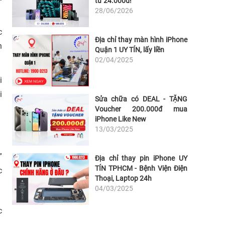
từ 24.000đ!
28/06/2026
c
Địa chỉ thay màn hình iPhone
h
Quận 1 UY TÍN, lấy liền
02/04/2025
i
i
Sửa chữa có DEAL - TẶNG
Voucher 200.000đ mua
iPhone Like New
13/03/2025
”
Địa chỉ thay pin iPhone UY
TÍN TPHCM - Bệnh Viện Điện
c
Thoại, Laptop 24h
04/03/2025
c