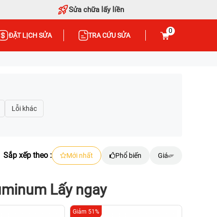
Sửa chữa lấy liền
0
ĐẶT LỊCH SỬA
TRA CỨU SỬA
Sắp xếp theo :
Mới nhất
Phổ biến
Giá
luminum Lấy ngay
Giảm 51%