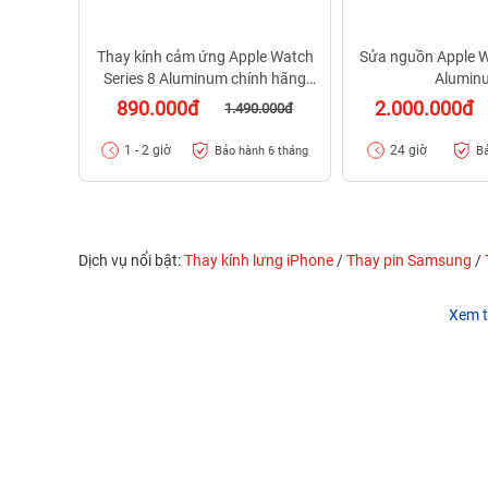
Thay kính cảm ứng Apple Watch
Sửa nguồn Apple W
Series 8 Aluminum chính hãng
Alumin
Feaglet
890.000đ
2.000.000đ
1.490.000đ
1 - 2 giờ
24 giờ
Bảo hành 6 tháng
Bả
Dịch vụ nổi bật:
Thay kính lưng iPhone
/
Thay pin Samsung
/
Xem t