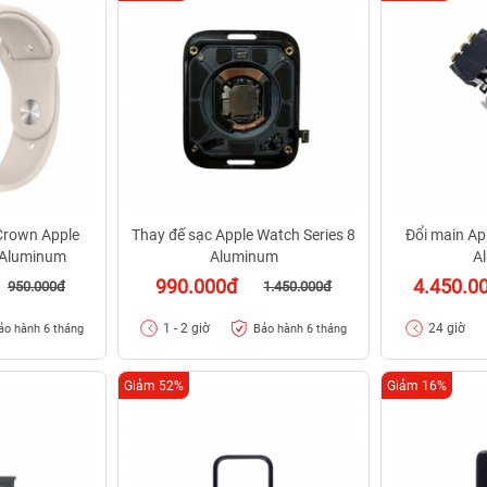
 Crown Apple
Thay đế sạc Apple Watch Series 8
Đổi main Ap
 Aluminum
Aluminum
A
990.000đ
4.450.0
950.000đ
1.450.000đ
1 - 2 giờ
24 giờ
ảo hành 6 tháng
Bảo hành 6 tháng
Giảm 52%
Giảm 16%