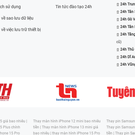
24h Trun
ách sử dụng
Tin tức đào tạo 24h
24h Tân 
 về sao lưu dữ liệu
24h Gò 
24h Tân
về việc lưu trữ thiết bị
24h Tăn
cũ)
24h Thủ
24h Dĩ A
24h Vũn
 giá bao nhiêu |
Thay màn hình iPhone 12 mini bao nhiêu
Thay pin Samsung
5 Plus chính
tiền |
Thay màn hình iPhone 13 mini giá
Thay pin Samsun
hone 15 Pro
bao nhiêu |
thay màn hình iPhone 15 Pro
tiền |
Thay pin Sa