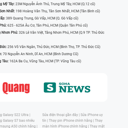
g Mỹ Tây:
23M Nguyễn Ảnh Thủ, Trung Mỹ Tây, HCM (Q.12 cũ)
Sơn Nhất:
198 Hoàng Văn Thụ, Tân Sơn Nhất, HCM (Tân Bình cũ)
Vấp:
389 Quang Trung, Gò Vấp, HCM (Q. Gò Vấp cũ)
 Phú:
625 - 625A Âu Cơ, Tân Phú, HCM (Quận Tân Phú cũ)
g Nhơn Phú:
326 Lê Văn Việt, Tăng Nhơn Phú, HCM (Q.9 TP. Thủ Đức
 Đức:
256 Võ Văn Ngân, Thủ Đức, HCM (Bình Thọ, TP. Thủ Đức Cũ)
n:
70 Nguyễn An Ninh, Dĩ An, HCM (Bình Dương Cũ)
g Tàu:
162A Ba Cu, Vũng Tàu, HCM (TP. Vũng Tàu cũ)
 Galaxy S22 Ultra |
Sửa điện thoại gần đây |
Sửa iPhone uy
g Galaxy S7 bao nhiêu
tín |
Thay pin iPhone chính hãng |
Thay
msung A50 chính hãng |
màn hình iPhone chính hãng |
Thay mặt