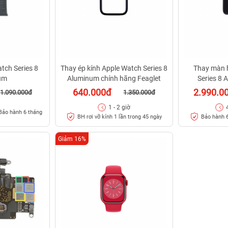
tch Series 8
Thay ép kính Apple Watch Series 8
Thay màn 
um
Aluminum chính hãng Feaglet
Series 8
640.000đ
2.990.0
1.090.000đ
1.350.000đ
1 - 2 giờ
Bảo hành 6 tháng
BH rơi vỡ kính 1 lần trong 45 ngày
Bảo hành 6
Giảm 16%