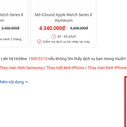
atch Series 8
Mở iClound Apple Watch Series 8
um
Aluminum
4.340.000đ
2.400.000đ
5.208.000đ
45 - 60 phút
o hành 2 tháng
Kiểm tra dịch vụ khi nhận lại máy
Liên hệ Hotline:
1900 0213
nếu không tìm thấy dịch vụ bạn mong muốn!
Thay màn hình Samsung
/
Thay mặt kính iPhone
/
Thay màn hình iPhone
hêm nội dung