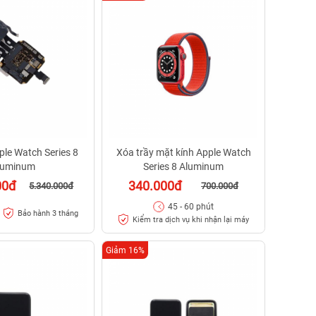
ple Watch Series 8
Xóa trầy mặt kính Apple Watch
luminum
Series 8 Aluminum
00đ
340.000đ
5.340.000đ
700.000đ
45 - 60 phút
Bảo hành 3 tháng
Kiểm tra dịch vụ khi nhận lại máy
Giảm 16%