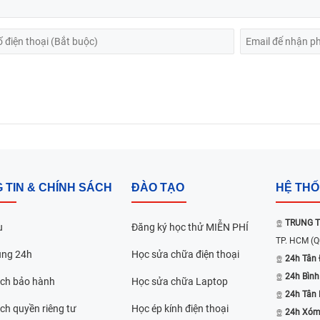
 TIN & CHÍNH SÁCH
ĐÀO TẠO
HỆ TH
TRUNG T
u
Đăng ký học thử MIỄN PHÍ
TP. HCM
(Q
ụng 24h
Học sửa chữa điện thoại
24h Tân 
24h Bình
ách bảo hành
Học sửa chữa Laptop
24h Tân
ch quyền riêng tư
Học ép kính điện thoại
24h Xóm