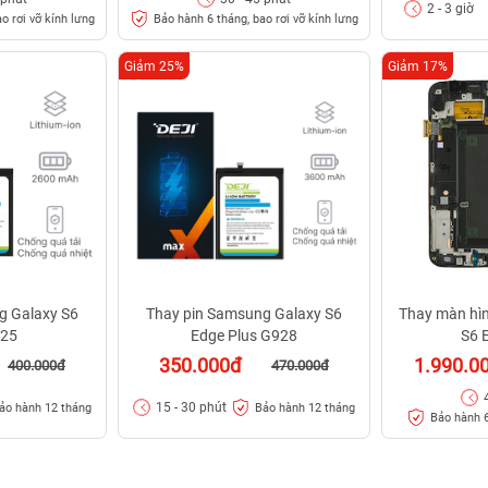
2 - 3 giờ
o rơi vỡ kính lưng
Bảo hành 6 tháng, bao rơi vỡ kính lưng
Giảm 25%
Giảm 17%
g Galaxy S6
Thay pin Samsung Galaxy S6
Thay màn hì
925
Edge Plus G928
S6 
350.000đ
1.990.0
400.000đ
470.000đ
15 - 30 phút
ảo hành 12 tháng
Bảo hành 12 tháng
Bảo hành 6