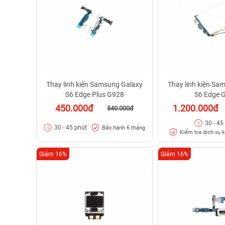
Thay linh kiện Samsung Galaxy
Thay linh kiện Sa
S6 Edge Plus G928
S6 Edge 
450.000đ
1.200.000đ
540.000đ
30 - 45
30 - 45 phút
Bảo hành 6 tháng
Kiểm tra dịch vụ k
Giảm 16%
Giảm 16%