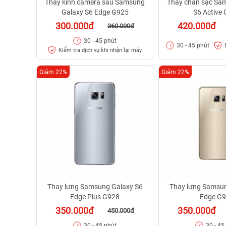
Thay kính camera sau Samsung
Thay chân sạc Sa
Galaxy S6 Edge G925
S6 Active
300.000đ
420.000đ
360.000đ
30 - 45 phút
30 - 45 phút
Kiểm tra dịch vụ khi nhận lại máy
Giảm 22%
Giảm 22%
Thay lưng Samsung Galaxy S6
Thay lưng Samsun
Edge Plus G928
Edge G
350.000đ
350.000đ
450.000đ
30 - 45 phút
30 - 45