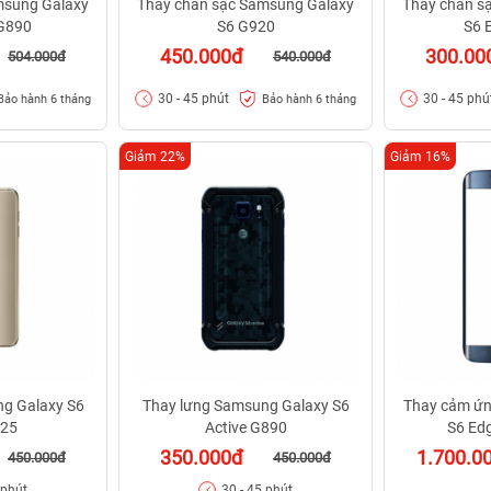
msung Galaxy
Thay chân sạc Samsung Galaxy
Thay chân s
 G890
S6 G920
S6 
450.000đ
300.00
504.000đ
540.000đ
30 - 45 phút
30 - 45 phú
Bảo hành 6 tháng
Bảo hành 6 tháng
Giảm 22%
Giảm 16%
g Galaxy S6
Thay lưng Samsung Galaxy S6
Thay cảm ứn
925
Active G890
S6 Ed
350.000đ
1.700.0
450.000đ
450.000đ
 phút
30 - 45 phút