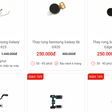
msung Galaxy
Thay rung Samsung Galaxy S6
Thay rung 
G925
G920
Edge
250.000đ
250.00
1.440.000đ
300.000đ
 phút
30 - 45 phút
30 - 45 phú
Bảo hành 6 tháng
hi nhận lại máy
Giảm 16%
Giảm 16%