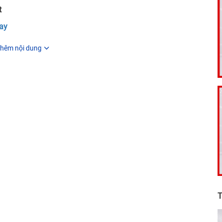
t
ay
hêm nội dung
T