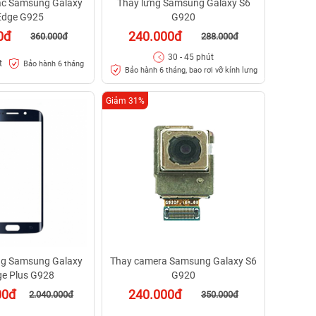
ạc Samsung Galaxy
Thay lưng Samsung Galaxy S6
Edge G925
G920
0đ
240.000đ
360.000đ
288.000đ
30 - 45 phút
t
Bảo hành 6 tháng
Bảo hành 6 tháng, bao rơi vỡ kính lưng
Giảm 31%
g Samsung Galaxy
Thay camera Samsung Galaxy S6
ge Plus G928
G920
00đ
240.000đ
2.040.000đ
350.000đ