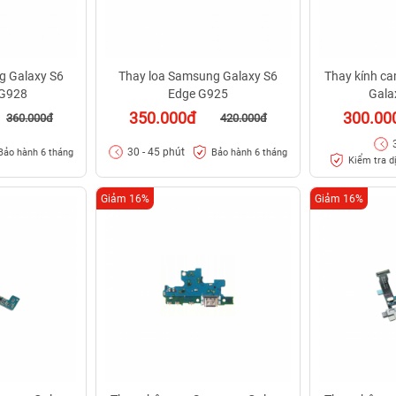
g Galaxy S6
Thay loa Samsung Galaxy S6
Thay kính c
 G928
Edge G925
Gala
350.000đ
300.00
360.000đ
420.000đ
30 - 45 phút
Bảo hành 6 tháng
Bảo hành 6 tháng
Kiểm tra d
Giảm 16%
Giảm 16%