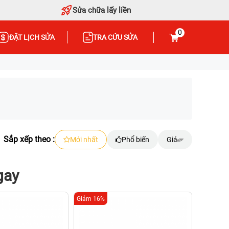
Sửa chữa lấy liền
0
ĐẶT LỊCH SỬA
TRA CỨU SỬA
Sắp xếp theo :
Mới nhất
Phổ biến
Giá
gay
Giảm 16%