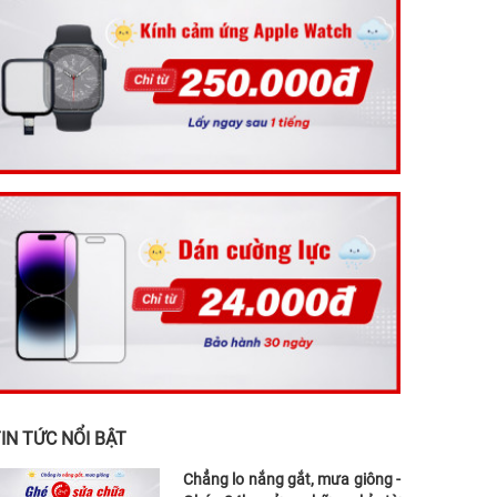
IN TỨC NỔI BẬT
Chẳng lo nắng gắt, mưa giông -