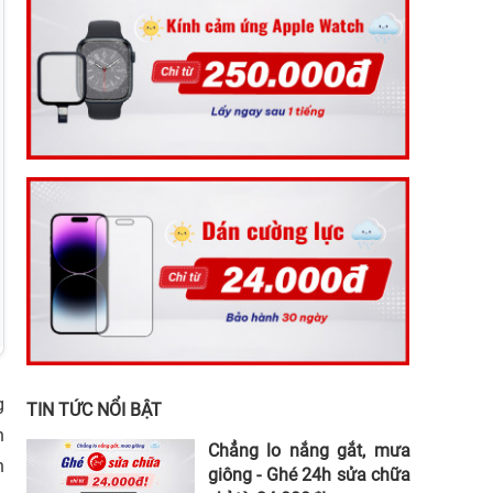
g
TIN TỨC NỔI BẬT
n
Chẳng lo nắng gắt, mưa
n
giông - Ghé 24h sửa chữa