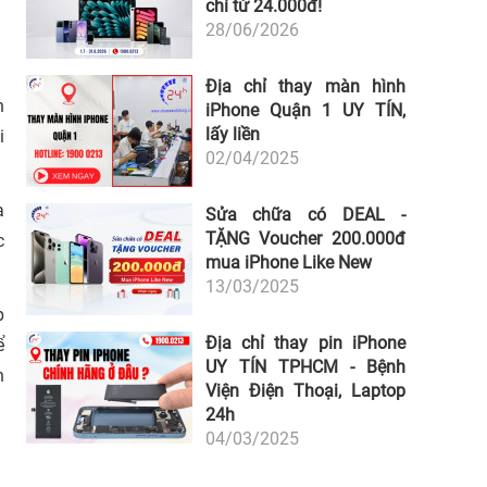
chỉ từ 24.000đ!
28/06/2026
Địa chỉ thay màn hình
h
iPhone Quận 1 UY TÍN,
lấy liền
i
02/04/2025
a
Sửa chữa có DEAL -
TẶNG Voucher 200.000đ
c
mua iPhone Like New
13/03/2025
p
Địa chỉ thay pin iPhone
ể
UY TÍN TPHCM - Bệnh
n
Viện Điện Thoại, Laptop
24h
04/03/2025