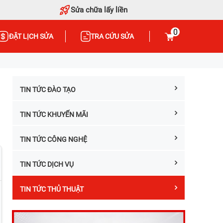
Sửa chữa lấy liền
0
ĐẶT LỊCH SỬA
TRA CỨU SỬA
TIN TỨC ĐÀO TẠO
TIN TỨC KHUYẾN MÃI
TIN TỨC CÔNG NGHỆ
TIN TỨC DỊCH VỤ
TIN TỨC THỦ THUẬT