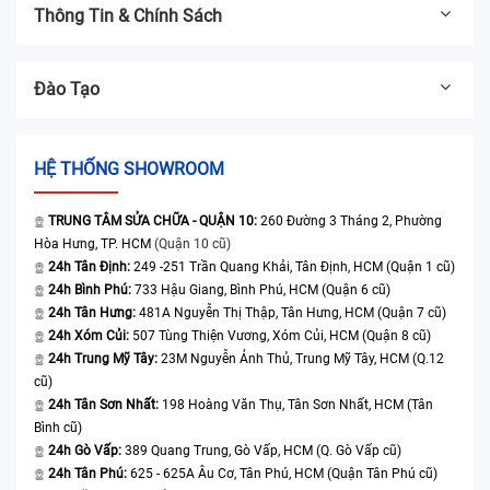
Thông Tin & Chính Sách
Đào Tạo
HỆ THỐNG SHOWROOM
TRUNG TÂM SỬA CHỮA - QUẬN 10:
260 Đường 3 Tháng 2, Phường
Hòa Hưng, TP. HCM
(Quận 10 cũ)
24h Tân Định:
249 -251 Trần Quang Khải, Tân Định, HCM (Quận 1 cũ)
24h Bình Phú:
733 Hậu Giang, Bình Phú, HCM (Quận 6 cũ)
24h Tân Hưng:
481A Nguyễn Thị Thập, Tân Hưng, HCM (Quận 7 cũ)
24h Xóm Củi:
507 Tùng Thiện Vương, Xóm Củi, HCM (Quận 8 cũ)
24h Trung Mỹ Tây:
23M Nguyễn Ảnh Thủ, Trung Mỹ Tây, HCM (Q.12
cũ)
24h Tân Sơn Nhất:
198 Hoàng Văn Thụ, Tân Sơn Nhất, HCM (Tân
Bình cũ)
24h Gò Vấp:
389 Quang Trung, Gò Vấp, HCM (Q. Gò Vấp cũ)
24h Tân Phú:
625 - 625A Âu Cơ, Tân Phú, HCM (Quận Tân Phú cũ)