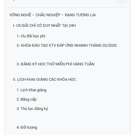
VỮNG NGHỀ – CHẮC NGHIỆP – RẠNG TƯƠNG LAI
I- ƯU ĐÃI CHỈ CÓ DUY NHẤT TẠI 24H
1- Ưu đãi học phí
2- KHÓA ĐÀO TẠO KTV ĐÁP ỨNG NHANH THÁNG 02/2020
3- ĐĂNG KÝ HỌC THỬ MIỄN PHÍ HÀNG TUẦN
II. LỊCH KHAI GIẢNG CÁC KHÓA HỌC
1. Lịch Khai giảng
2. Bằng cấp
3. Thủ tục đăng ký
4. Đối tượng