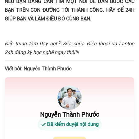
NẾU BẠN ĐANG CẦN TÌM MỘT NƠI ĐỂ DẪN BƯỚC CÁC
BẠN TRÊN CON ĐƯỜNG TỚI THÀNH CÔNG. HÃY ĐỂ 24H
GIÚP BẠN VÀ LÀM ĐIỀU ĐÓ CÙNG BẠN.
Đến trung tâm Dạy nghề Sửa chữa Điện thoại và Laptop
24h đăng ký học nghề ngay thôi!!!
Viết bởi: Nguyễn Thành Phước
Nguyễn Thành Phước
Đã kiểm duyệt nội dung