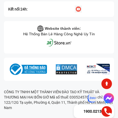
Kết nối 24h:
Website thành viên:
Hệ Thống Bán Lẻ Hàng Công Nghệ Uy Tín
CÔNG TY TNHH MỘT THÀNH VIÊN ĐÀO TẠO KỸ THUẬT VÀ
THƯƠNG MẠI HAI BỐN GIỜ Mã số thuế: 0305245702 Địa chỉ:
122/12G Tạ uyên, Phường 4, Quận 11, Thành phố Hồ Chí Minh, Việt
Nam
1900.0213