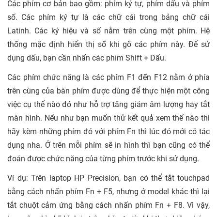
Các phím cơ bản bao gồm: phím ký tự, phím dấu và phím
số. Các phím ký tự là các chữ cái trong bảng chữ cái
Latinh. Các ký hiệu và số nằm trên cùng một phím. Hệ
thống mặc định hiển thị số khi gõ các phím này. Để sử
dụng dấu, bạn cần nhấn các phím Shift + Dấu.
Các phím chức năng là các phím F1 đến F12 nằm ở phía
trên cùng của bàn phím được dùng để thực hiện một công
việc cụ thể nào đó như hỗ trợ tăng giảm âm lượng hay tắt
màn hình. Nếu như bạn muốn thử kết quả xem thế nào thì
hãy kèm những phím đó với phím Fn thì lúc đó mới có tác
dụng nha. Ở trên mỗi phím sẽ in hình thì bạn cũng có thể
đoán được chức năng của từng phím trước khi sử dụng.
Ví dụ: Trên laptop HP Precision, bạn có thể tắt touchpad
bằng cách nhấn phím Fn + F5, nhưng ở model khác thì lại
tắt chuột cảm ứng bằng cách nhấn phím Fn + F8. Vì vậy,