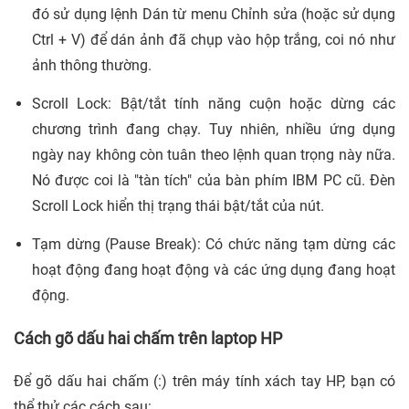
đó sử dụng lệnh Dán từ menu Chỉnh sửa (hoặc sử dụng
Ctrl + V) để dán ảnh đã chụp vào hộp trắng, coi nó như
ảnh thông thường.
Scroll Lock: Bật/tắt tính năng cuộn hoặc dừng các
chương trình đang chạy. Tuy nhiên, nhiều ứng dụng
ngày nay không còn tuân theo lệnh quan trọng này nữa.
Nó được coi là "tàn tích" của bàn phím IBM PC cũ. Đèn
Scroll Lock hiển thị trạng thái bật/tắt của nút.
Tạm dừng (Pause Break): Có chức năng tạm dừng các
hoạt động đang hoạt động và các ứng dụng đang hoạt
động.
Cách gõ dấu hai chấm trên laptop HP
Để gõ dấu hai chấm (:) trên máy tính xách tay HP, bạn có
thể thử các cách sau: